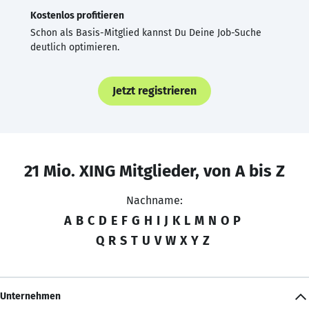
Kostenlos profitieren
Schon als Basis-Mitglied kannst Du Deine Job-Suche
deutlich optimieren.
Jetzt registrieren
21 Mio. XING Mitglieder, von A bis Z
Nachname:
A
B
C
D
E
F
G
H
I
J
K
L
M
N
O
P
Q
R
S
T
U
V
W
X
Y
Z
Unternehmen