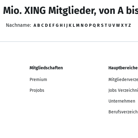
 Mio. XING Mitglieder, von A bi
Nachname:
A
B
C
D
E
F
G
H
I
J
K
L
M
N
O
P
Q
R
S
T
U
V
W
X
Y
Z
Mitgliedschaften
Hauptbereiche
Premium
Mitgliederverz
ProJobs
Jobs Verzeichn
Unternehmen
Berufsverzeich