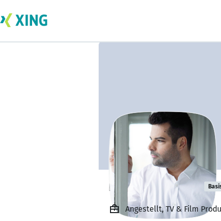
nikola burovac
Basi
Angestellt, TV & Film Produ