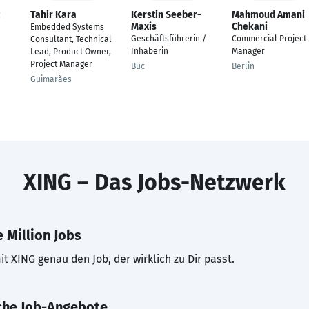
Tahir Kara
Kerstin Seeber-
Mahmoud Amani
Maxis
Chekani
Embedded Systems
Geschäftsführerin /
Commercial Project
Consultant, Technical
Inhaberin
Manager
Lead, Product Owner,
Project Manager
Buc
Berlin
Guimarães
XING – Das Jobs-Netzwerk
 Million Jobs
t XING genau den Job, der wirklich zu Dir passt.
che Job-Angebote