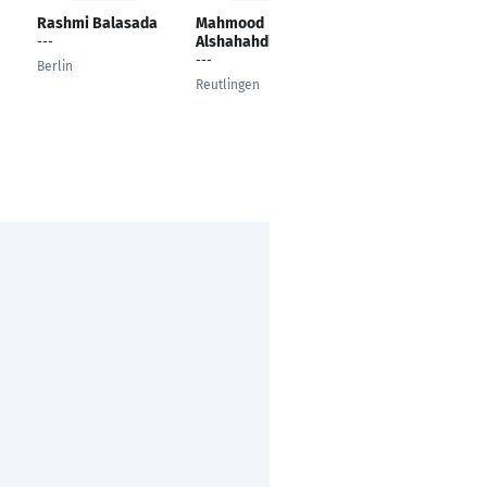
Rashmi Balasada
Mahmood
Erik Gmelig
Alshahahdi
Meyling
---
---
Founder | Boardroom
Berlin
Trainer | Speaker
Reutlingen
Krefeld