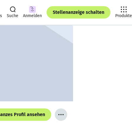
Stellenanzeige schalten
ts
Suche
Anmelden
Produkte
anzes Profil ansehen