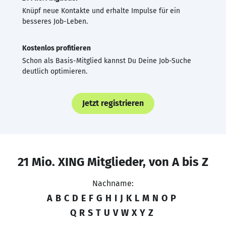
Knüpf neue Kontakte und erhalte Impulse für ein
besseres Job-Leben.
Kostenlos profitieren
Schon als Basis-Mitglied kannst Du Deine Job-Suche
deutlich optimieren.
Jetzt registrieren
21 Mio. XING Mitglieder, von A bis Z
Nachname:
A
B
C
D
E
F
G
H
I
J
K
L
M
N
O
P
Q
R
S
T
U
V
W
X
Y
Z