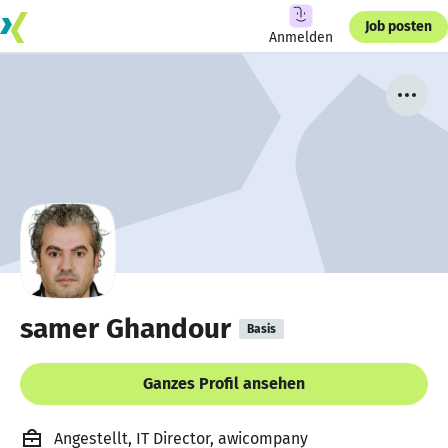
Job posten
Anmelden
samer Ghandour
Basis
Ganzes Profil ansehen
Angestellt, IT Director, awicompany