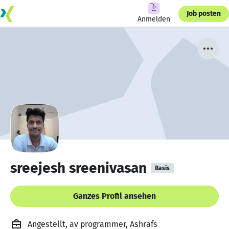
Job posten
Anmelden
sreejesh sreenivasan
Basis
Ganzes Profil ansehen
Angestellt, av programmer, Ashrafs