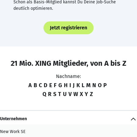
Schon als Basis-Mitglied kannst Du Deine Job-Suche
deutlich optimieren.
Jetzt registrieren
21 Mio. XING Mitglieder, von A bis Z
Nachname:
A
B
C
D
E
F
G
H
I
J
K
L
M
N
O
P
Q
R
S
T
U
V
W
X
Y
Z
Unternehmen
New Work SE