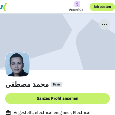
Job posten
Anmelden
محمد مصطفى
Basis
Ganzes Profil ansehen
Angestellt, electrical emgineer, Electrical