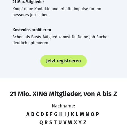
21 Mio. Mitglieder
Knüpf neue Kontakte und erhalte Impulse für ein
besseres Job-Leben.
Kostenlos profitieren
Schon als Basis-Mitglied kannst Du Deine Job-Suche
deutlich optimieren.
Jetzt registrieren
21 Mio. XING Mitglieder, von A bis Z
Nachname:
A
B
C
D
E
F
G
H
I
J
K
L
M
N
O
P
Q
R
S
T
U
V
W
X
Y
Z