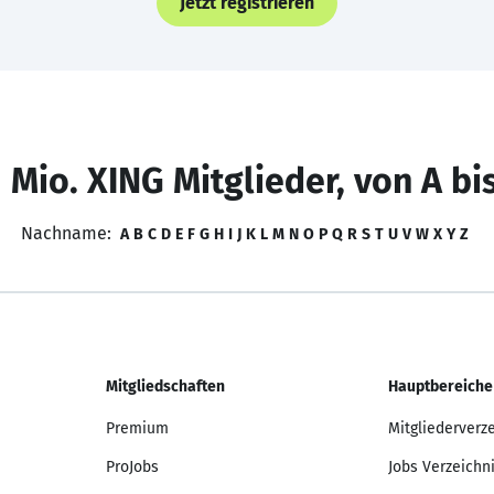
Jetzt registrieren
 Mio. XING Mitglieder, von A bi
Nachname:
A
B
C
D
E
F
G
H
I
J
K
L
M
N
O
P
Q
R
S
T
U
V
W
X
Y
Z
Mitgliedschaften
Hauptbereiche
Premium
Mitgliederverz
ProJobs
Jobs Verzeichn