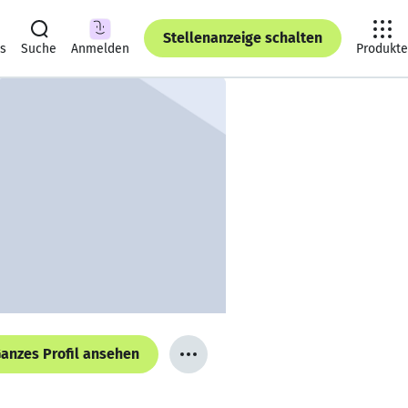
Stellenanzeige schalten
ts
Suche
Anmelden
Produkte
anzes Profil ansehen