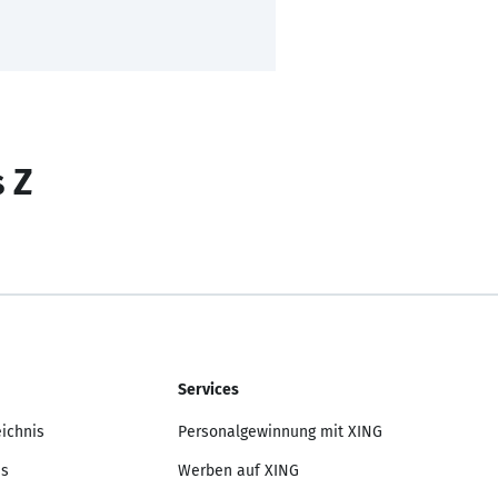
s Z
Services
eichnis
Personalgewinnung mit XING
is
Werben auf XING