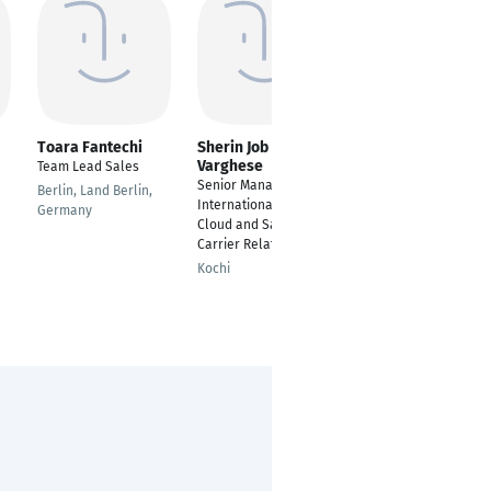
Toara Fantechi
Sherin Job
Ana-Marija Zuric
Varghese
Team Lead Sales
Business
Senior Manager
Development
Berlin, Land Berlin,
International Sales (
Manager
Germany
Cloud and SaaS) and
Munich
Carrier Relations
Kochi