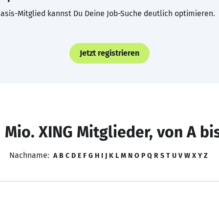
asis-Mitglied kannst Du Deine Job-Suche deutlich optimieren.
Jetzt registrieren
 Mio. XING Mitglieder, von A bi
Nachname:
A
B
C
D
E
F
G
H
I
J
K
L
M
N
O
P
Q
R
S
T
U
V
W
X
Y
Z