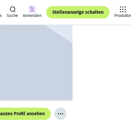
Stellenanzeige schalten
ts
Suche
Anmelden
Produkte
anzes Profil ansehen