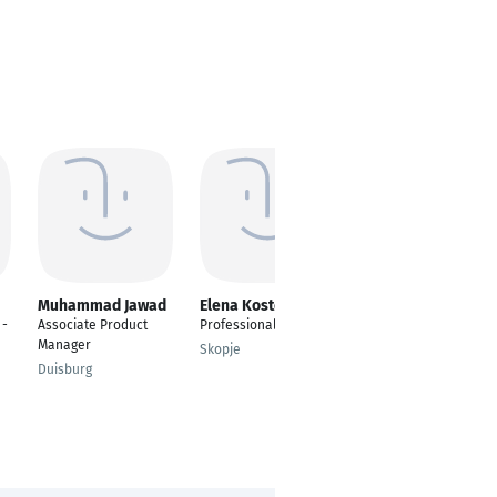
Muhammad Jawad
Elena Kostoska
Ra ED Qawasmeh
 -
Associate Product
Professional Fellow
---
Manager
Skopje
Riyadh
Duisburg