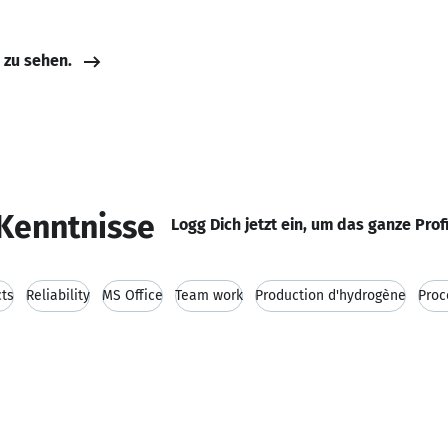
e zu sehen.
Kenntnisse
Logg Dich jetzt ein, um das ganze Prof
cts
Reliability
MS Office
Team work
Production d'hydrogène
Proc