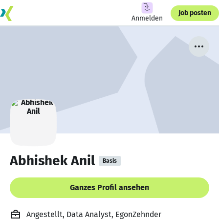
Job posten
Anmelden
Abhishek Anil
Basis
Ganzes Profil ansehen
Angestellt, Data Analyst, EgonZehnder