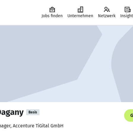
Jobs finden
Unternehmen
Netzwerk
Insigh
Dagany
Basis
G
anager, Accenture TiGital GmbH