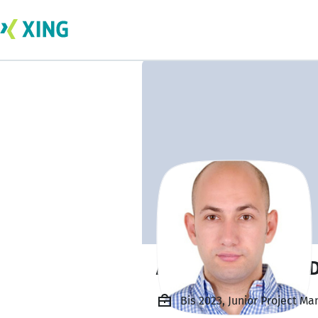
Ahmed Osama el
Bis 2023, Junior Project M