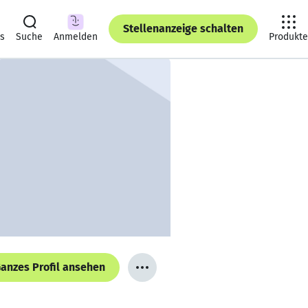
Stellenanzeige schalten
ts
Suche
Anmelden
Produkte
anzes Profil ansehen