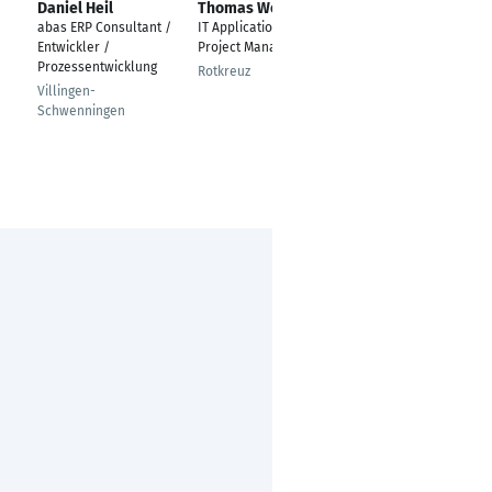
Daniel Heil
Thomas Weh
Danil Gorinevski
abas ERP Consultant /
IT Application &
Senior Enterprise
Entwickler /
Project Manager
Architect
Prozessentwicklung
Rotkreuz
Zürich
Villingen-
Schwenningen