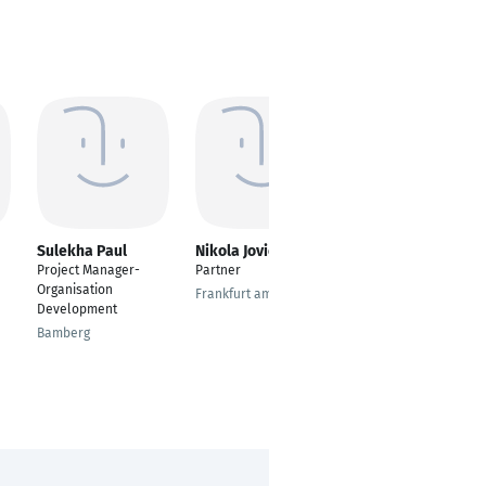
Sulekha Paul
Nikola Jovic
Besim Abazi
Project Manager-
Partner
---
Organisation
Frankfurt am Main
Nuremberg
Development
Bamberg