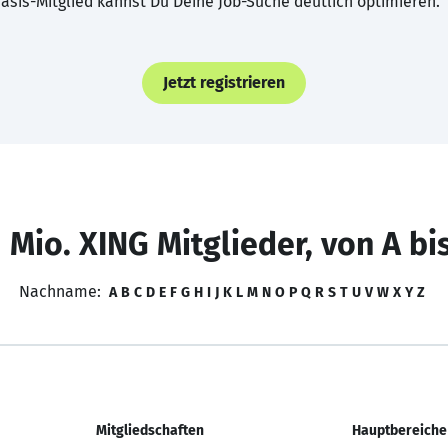
asis-Mitglied kannst Du Deine Job-Suche deutlich optimieren.
Jetzt registrieren
 Mio. XING Mitglieder, von A bi
Nachname:
A
B
C
D
E
F
G
H
I
J
K
L
M
N
O
P
Q
R
S
T
U
V
W
X
Y
Z
Mitgliedschaften
Hauptbereiche