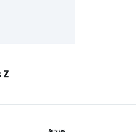
s Z
Services