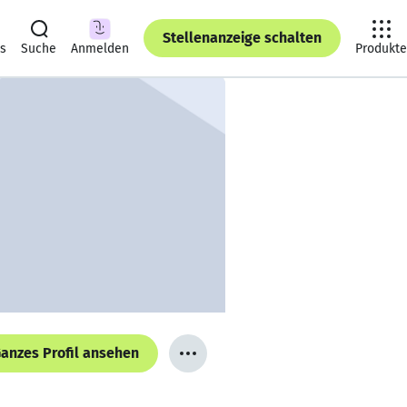
Stellenanzeige schalten
ts
Suche
Anmelden
Produkte
anzes Profil ansehen