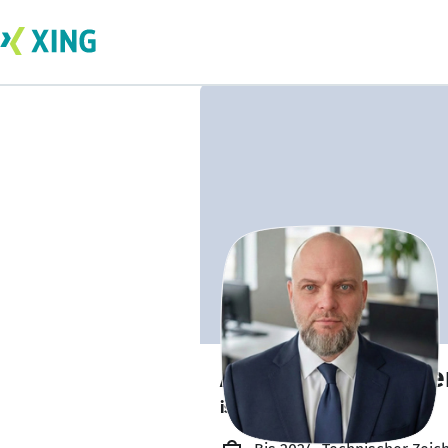
Alexander David
ist offen für Projekte. 🔎