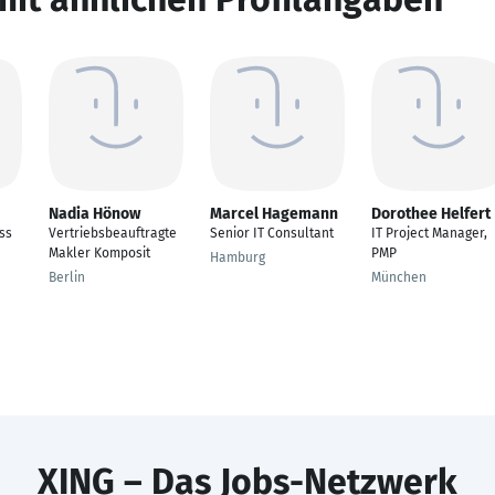
Nadia Hönow
Marcel Hagemann
Dorothee Helfert
ss
Vertriebsbeauftragte
Senior IT Consultant
IT Project Manager,
Makler Komposit
PMP
Hamburg
Berlin
München
XING – Das Jobs-Netzwerk