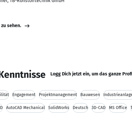
chner, TB-Rohstofftechnik GmbH
e zu sehen.
Kenntnisse
Logg Dich jetzt ein, um das ganze Prof
ilität
Engagement
Projektmanagement
Bauwesen
Industrieanlag
AD
AutoCAD Mechanical
SolidWorks
Deutsch
3D-CAD
MS Office