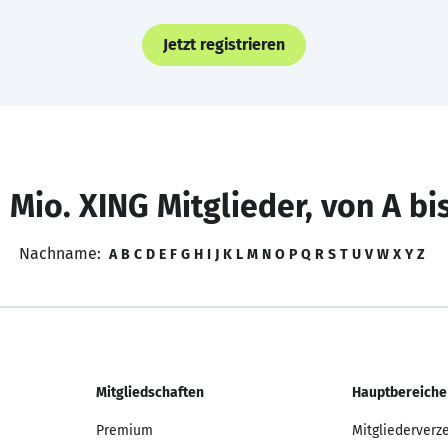
Jetzt registrieren
 Mio. XING Mitglieder, von A bi
Nachname:
A
B
C
D
E
F
G
H
I
J
K
L
M
N
O
P
Q
R
S
T
U
V
W
X
Y
Z
Mitgliedschaften
Hauptbereiche
Premium
Mitgliederverz