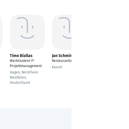
Timo Biallas
Jan Schminke
Kai Ufer
Werkstudent IT-
Restaurantleiter
---
Projektmanagement
Kassel
Kiel
Hagen, Nordrhein-
Westfalen,
Deutschland