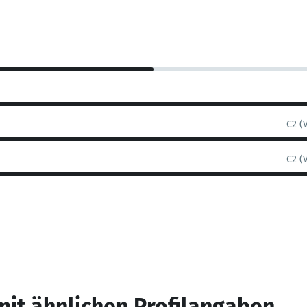
C2 (
C2 (
mit ähnlichen Profilangaben