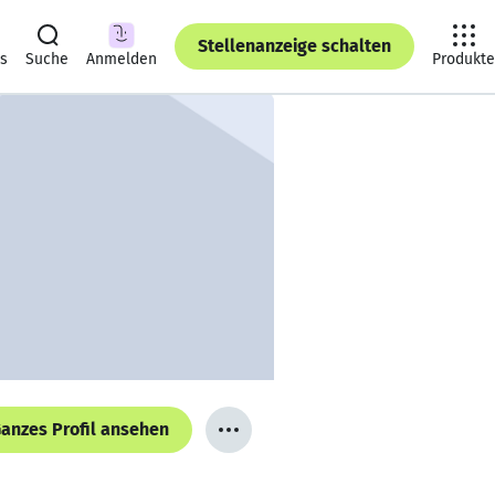
Stellenanzeige schalten
ts
Suche
Anmelden
Produkte
anzes Profil ansehen