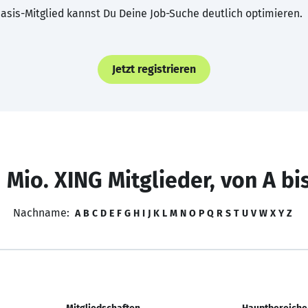
asis-Mitglied kannst Du Deine Job-Suche deutlich optimieren.
Jetzt registrieren
 Mio. XING Mitglieder, von A bi
Nachname:
A
B
C
D
E
F
G
H
I
J
K
L
M
N
O
P
Q
R
S
T
U
V
W
X
Y
Z