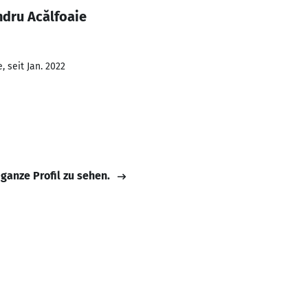
ndru Acălfoaie
 seit Jan. 2022
 ganze Profil zu sehen.