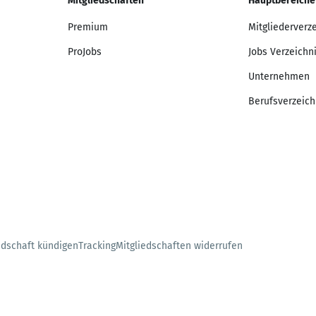
Mitgliedschaften
Hauptbereiche
Premium
Mitgliederverz
ProJobs
Jobs Verzeichn
Unternehmen
Berufsverzeich
edschaft kündigen
Tracking
Mitgliedschaften widerrufen