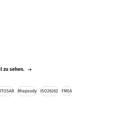
il zu sehen.
UTOSAR
Rhapsody
ISO26262
FMEA