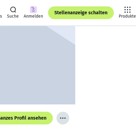
Stellenanzeige schalten
ts
Suche
Anmelden
Produkte
anzes Profil ansehen