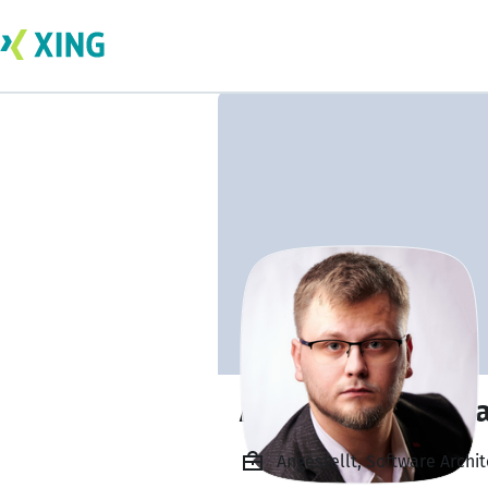
Alexandru Acălfo
Angestellt, Software Archi