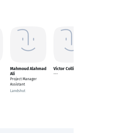
Mahmoud Alahmad
Victor Collier
Erik Gmelig
Ali
Meyling
---
Project Manager
Founder | Boardroom
Assistant
Trainer | Speaker
Landshut
Krefeld