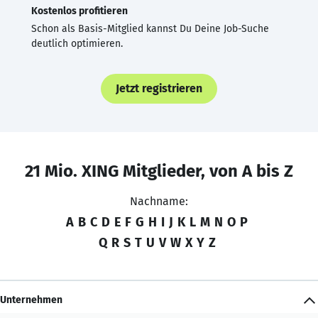
Kostenlos profitieren
Schon als Basis-Mitglied kannst Du Deine Job-Suche
deutlich optimieren.
Jetzt registrieren
21 Mio. XING Mitglieder, von A bis Z
Nachname:
A
B
C
D
E
F
G
H
I
J
K
L
M
N
O
P
Q
R
S
T
U
V
W
X
Y
Z
Unternehmen