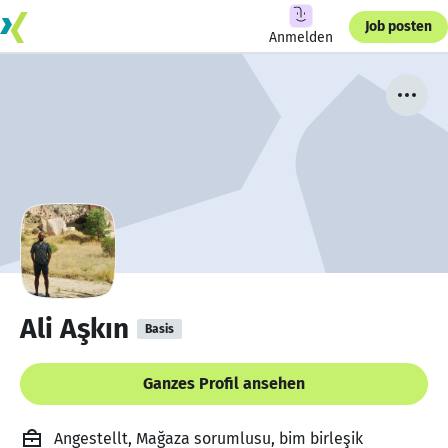
Job posten
Anmelden
Ali Aşkın
Basis
Ganzes Profil ansehen
Angestellt, Mağaza sorumlusu, bim birleşik