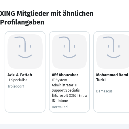
XING Mitglieder mit ähnlichen
Profilangaben
Aziz. A. Fattah
Afif Abouzaher
Mohammad Rami
Turki
IT Specialist
IT System
---
Administrator|IT
Troisdodrf
Support Specialis
Damascus
|Microsoft O365 |Entra
ID| Intune
Dortmund