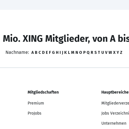
 Mio. XING Mitglieder, von A bi
Nachname:
A
B
C
D
E
F
G
H
I
J
K
L
M
N
O
P
Q
R
S
T
U
V
W
X
Y
Z
Mitgliedschaften
Hauptbereiche
Premium
Mitgliederverz
ProJobs
Jobs Verzeichn
Unternehmen