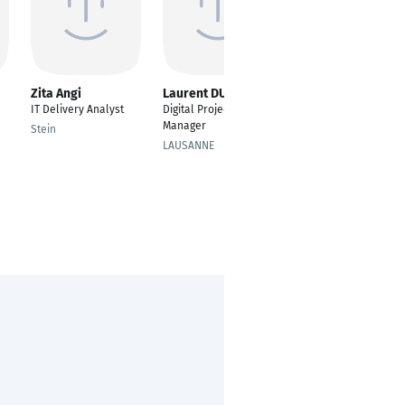
Zita Angi
Laurent DUPREY
Sven Lüsebrink
IT Delivery Analyst
Digital Project
Senior Projektleiter
Manager
Stein
Berlin
LAUSANNE