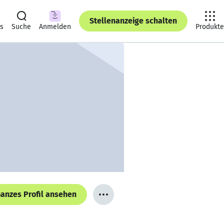
Stellenanzeige schalten
ts
Suche
Anmelden
Produkte
anzes Profil ansehen