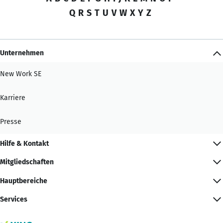
Q
R
S
T
U
V
W
X
Y
Z
Unternehmen
New Work SE
Karriere
Presse
Hilfe & Kontakt
Mitgliedschaften
Hauptbereiche
Services