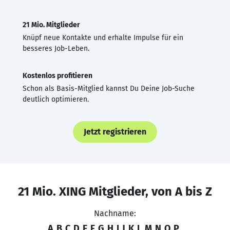
21 Mio. Mitglieder
Knüpf neue Kontakte und erhalte Impulse für ein
besseres Job-Leben.
Kostenlos profitieren
Schon als Basis-Mitglied kannst Du Deine Job-Suche
deutlich optimieren.
Jetzt registrieren
21 Mio. XING Mitglieder, von A bis Z
Nachname:
A
B
C
D
E
F
G
H
I
J
K
L
M
N
O
P