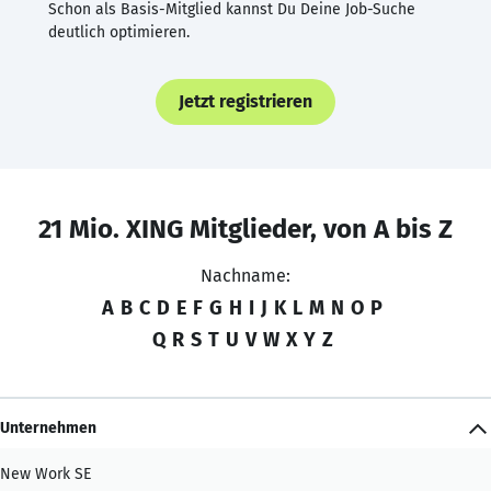
Schon als Basis-Mitglied kannst Du Deine Job-Suche
deutlich optimieren.
Jetzt registrieren
21 Mio. XING Mitglieder, von A bis Z
Nachname:
A
B
C
D
E
F
G
H
I
J
K
L
M
N
O
P
Q
R
S
T
U
V
W
X
Y
Z
Unternehmen
New Work SE