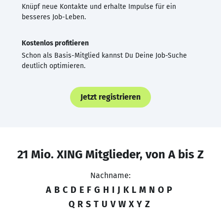
Knüpf neue Kontakte und erhalte Impulse für ein
besseres Job-Leben.
Kostenlos profitieren
Schon als Basis-Mitglied kannst Du Deine Job-Suche
deutlich optimieren.
Jetzt registrieren
21 Mio. XING Mitglieder, von A bis Z
Nachname:
A
B
C
D
E
F
G
H
I
J
K
L
M
N
O
P
Q
R
S
T
U
V
W
X
Y
Z