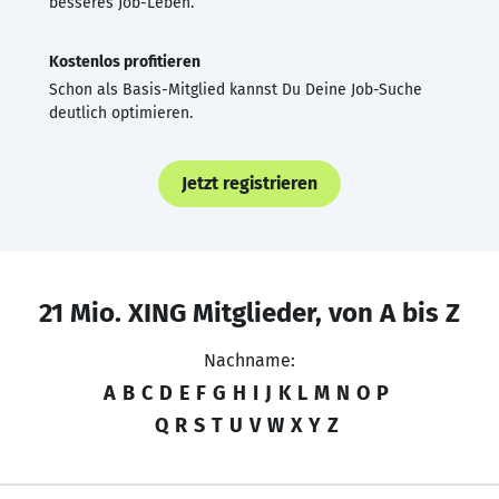
besseres Job-Leben.
Kostenlos profitieren
Schon als Basis-Mitglied kannst Du Deine Job-Suche
deutlich optimieren.
Jetzt registrieren
21 Mio. XING Mitglieder, von A bis Z
Nachname:
A
B
C
D
E
F
G
H
I
J
K
L
M
N
O
P
Q
R
S
T
U
V
W
X
Y
Z