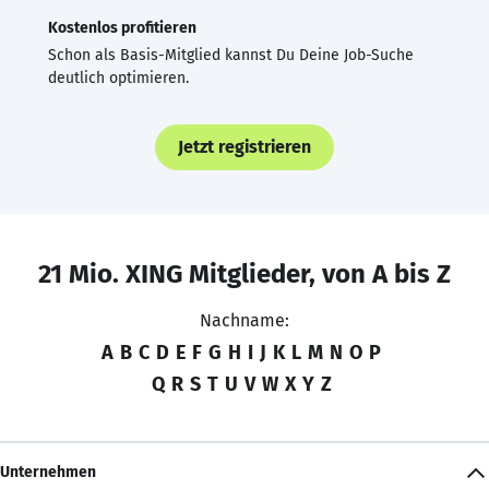
Kostenlos profitieren
Schon als Basis-Mitglied kannst Du Deine Job-Suche
deutlich optimieren.
Jetzt registrieren
21 Mio. XING Mitglieder, von A bis Z
Nachname:
A
B
C
D
E
F
G
H
I
J
K
L
M
N
O
P
Q
R
S
T
U
V
W
X
Y
Z
Unternehmen