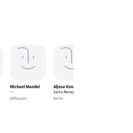
Michael Mandel
Aljosa Kovacevic
Sanela Muratovic
---
Sales Manager
Fuhrparkleiterin &
Assistentin operative
Alfhausen
Berlin
Leitung
Leinfelden-
Echterdingen