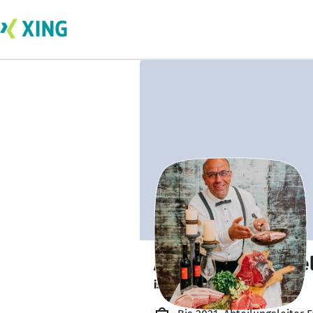
Andreas Meusche
ist gesund und munter. 🥦