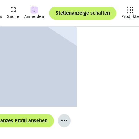
Stellenanzeige schalten
ts
Suche
Anmelden
Produkte
anzes Profil ansehen