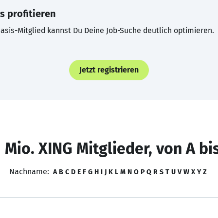
s profitieren
asis-Mitglied kannst Du Deine Job-Suche deutlich optimieren.
Jetzt registrieren
 Mio. XING Mitglieder, von A bi
Nachname:
A
B
C
D
E
F
G
H
I
J
K
L
M
N
O
P
Q
R
S
T
U
V
W
X
Y
Z