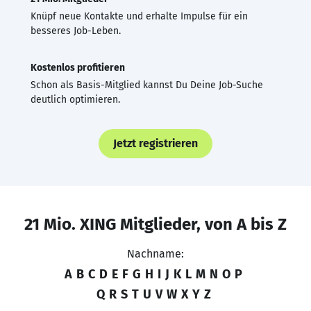
Knüpf neue Kontakte und erhalte Impulse für ein
besseres Job-Leben.
Kostenlos profitieren
Schon als Basis-Mitglied kannst Du Deine Job-Suche
deutlich optimieren.
Jetzt registrieren
21 Mio. XING Mitglieder, von A bis Z
Nachname:
A
B
C
D
E
F
G
H
I
J
K
L
M
N
O
P
Q
R
S
T
U
V
W
X
Y
Z