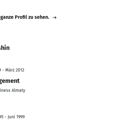
 ganze Profil zu sehen.
shin
9 - März 2012
agement
siness Almaty
5 - Juni 1999