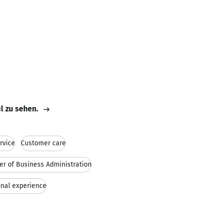
il zu sehen.
rvice
Customer care
er of Business Administration
onal experience