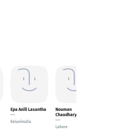
Epa Anill Lasantha
Nouman
Kareem Hebisha
Chaudhary
---
Senior Supply Chain
---
Manager
Kelanimulla
Lahore
Munich