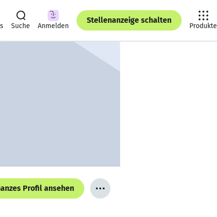
Stellenanzeige schalten
ts
Suche
Anmelden
Produkte
anzes Profil ansehen