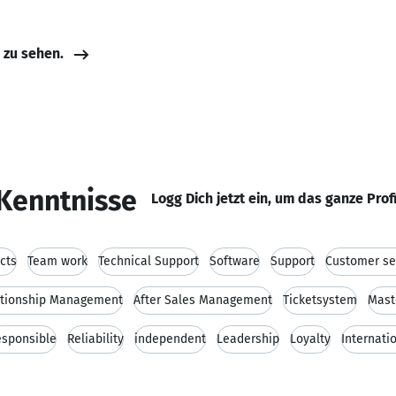
e zu sehen.
Kenntnisse
Logg Dich jetzt ein, um das ganze Prof
cts
Team work
Technical Support
Software
Support
Customer se
ationship Management
After Sales Management
Ticketsystem
Mast
esponsible
Reliability
independent
Leadership
Loyalty
Internati