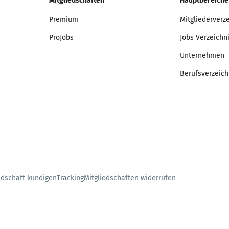
Mitgliedschaften
Hauptbereiche
Premium
Mitgliederverz
ProJobs
Jobs Verzeichn
Unternehmen
Berufsverzeich
edschaft kündigen
Tracking
Mitgliedschaften widerrufen