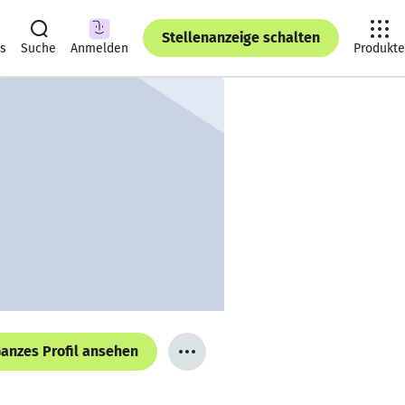
Stellenanzeige schalten
ts
Suche
Anmelden
Produkte
anzes Profil ansehen