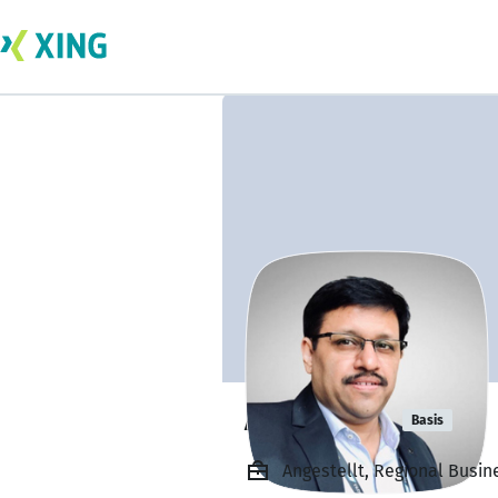
Anil Marali
Basis
Angestellt, Regional Busine