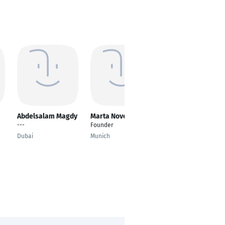
Abdelsalam Magdy
Marta Novella
Miguel Miranda
---
Founder
Strategieberater /
Advisory Board für
Dubai
Munich
Tech-Gründer
München