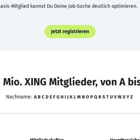
asis-Mitglied kannst Du Deine Job-Suche deutlich optimieren.
Jetzt registrieren
 Mio. XING Mitglieder, von A bi
Nachname:
A
B
C
D
E
F
G
H
I
J
K
L
M
N
O
P
Q
R
S
T
U
V
W
X
Y
Z