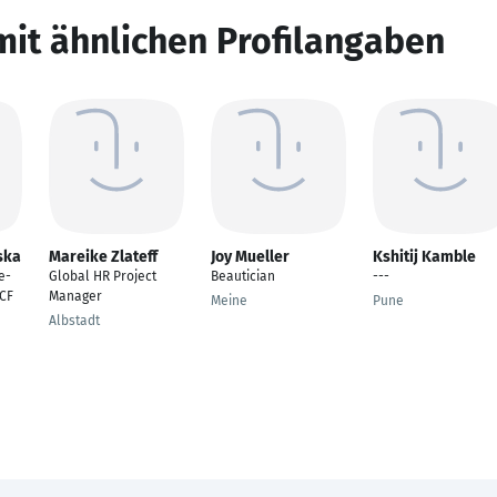
mit ähnlichen Profilangaben
ska
Mareike Zlateff
Joy Mueller
Kshitij Kamble
e-
Global HR Project
Beautician
---
ICF
Manager
Meine
Pune
Albstadt