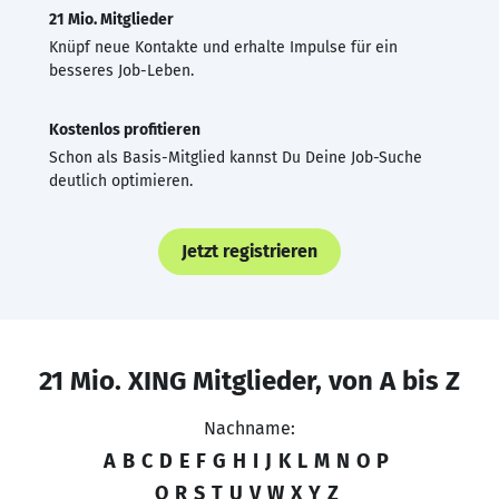
21 Mio. Mitglieder
Knüpf neue Kontakte und erhalte Impulse für ein
besseres Job-Leben.
Kostenlos profitieren
Schon als Basis-Mitglied kannst Du Deine Job-Suche
deutlich optimieren.
Jetzt registrieren
21 Mio. XING Mitglieder, von A bis Z
Nachname:
A
B
C
D
E
F
G
H
I
J
K
L
M
N
O
P
Q
R
S
T
U
V
W
X
Y
Z