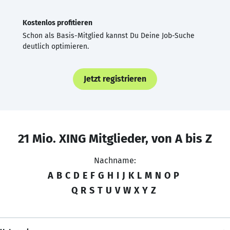
Kostenlos profitieren
Schon als Basis-Mitglied kannst Du Deine Job-Suche
deutlich optimieren.
Jetzt registrieren
21 Mio. XING Mitglieder, von A bis Z
Nachname:
A
B
C
D
E
F
G
H
I
J
K
L
M
N
O
P
Q
R
S
T
U
V
W
X
Y
Z