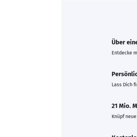
Über eine
Entdecke mi
Persönli
Lass Dich f
21 Mio. M
Knüpf neue 