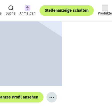
Stellenanzeige schalten
ts
Suche
Anmelden
Produkte
anzes Profil ansehen