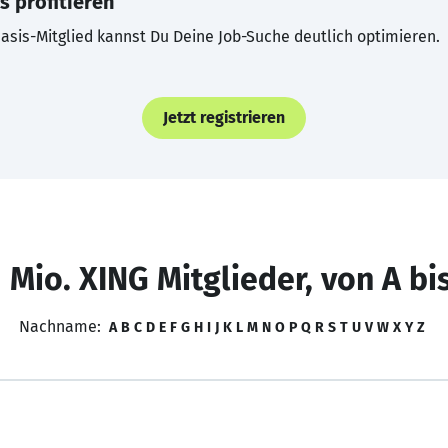
s profitieren
asis-Mitglied kannst Du Deine Job-Suche deutlich optimieren.
Jetzt registrieren
 Mio. XING Mitglieder, von A bi
Nachname:
A
B
C
D
E
F
G
H
I
J
K
L
M
N
O
P
Q
R
S
T
U
V
W
X
Y
Z