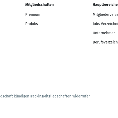
Mitgliedschaften
Hauptbereiche
Premium
Mitgliederverz
ProJobs
Jobs Verzeichn
Unternehmen
Berufsverzeich
edschaft kündigen
Tracking
Mitgliedschaften widerrufen