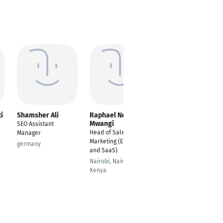
i
Shamsher Ali
Raphael Ndegwa
Gerald Zankl
Mwangi
SEO Assistant
Global Inside Sales
Head of Sales and
Manager
Director
Marketing (Enterprise
germany
Berlin
and SaaS)
Nairobi, Nairobi,
Kenya