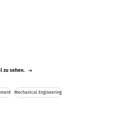
il zu sehen.
pment
Mechanical Engineering