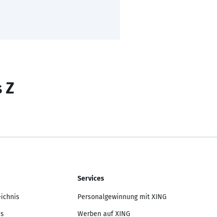
s Z
Services
eichnis
Personalgewinnung mit XING
is
Werben auf XING