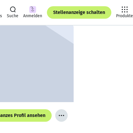
Stellenanzeige schalten
ts
Suche
Anmelden
Produkte
anzes Profil ansehen