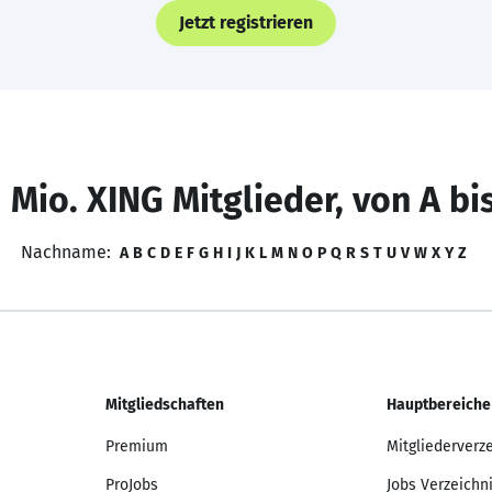
Jetzt registrieren
 Mio. XING Mitglieder, von A bi
Nachname:
A
B
C
D
E
F
G
H
I
J
K
L
M
N
O
P
Q
R
S
T
U
V
W
X
Y
Z
Mitgliedschaften
Hauptbereiche
Premium
Mitgliederverz
ProJobs
Jobs Verzeichn