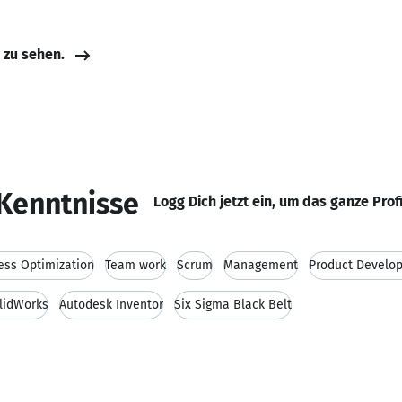
e zu sehen.
Kenntnisse
Logg Dich jetzt ein, um das ganze Prof
ess Optimization
Team work
Scrum
Management
Product Develo
lidWorks
Autodesk Inventor
Six Sigma Black Belt