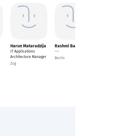
Harun Mataradzija
Rashmi Balasada
Erica Toledo
IT Applications
---
Project Manager
Architecture Manager
Berlin
Munich
Zug