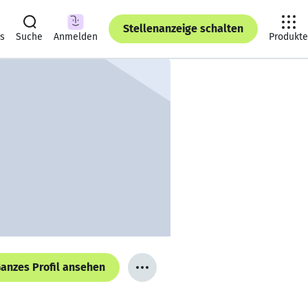
Stellenanzeige schalten
ts
Suche
Anmelden
Produkte
anzes Profil ansehen