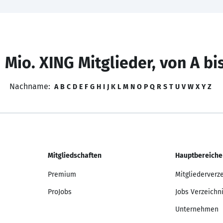
 Mio. XING Mitglieder, von A bi
Nachname:
A
B
C
D
E
F
G
H
I
J
K
L
M
N
O
P
Q
R
S
T
U
V
W
X
Y
Z
Mitgliedschaften
Hauptbereiche
Premium
Mitgliederverz
ProJobs
Jobs Verzeichn
Unternehmen