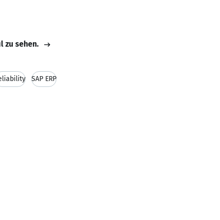
il zu sehen.
liability
SAP ERP