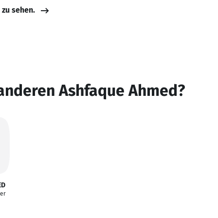
e zu sehen.
 anderen Ashfaque Ahmed?
ED
eer