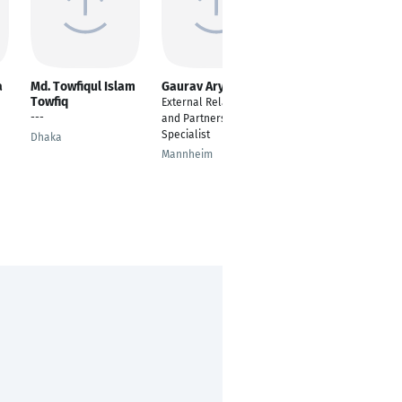
a
Md. Towfiqul Islam
Gaurav Aryal
Andres Ibarra De
Towfiq
la Fuente
External Relations
---
Project Manager /
and Partnerships
Staff Lead
Specialist
Dhaka
Santiago de Chile
Mannheim