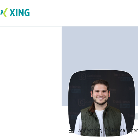
Austin Spintman
Angestellt, Senior Manage