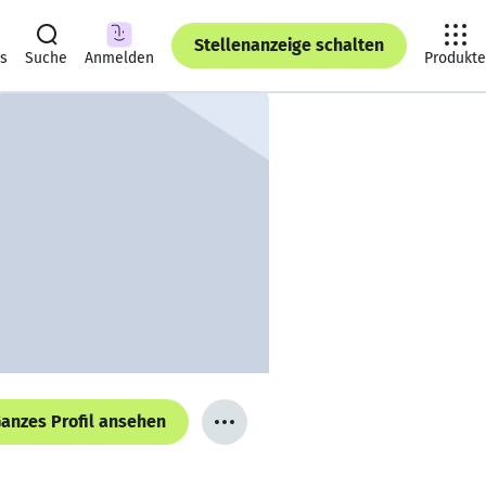
Stellenanzeige schalten
ts
Suche
Anmelden
Produkte
anzes Profil ansehen