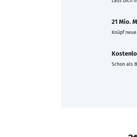
Lass Dich f
21 Mio. M
Knüpf neue 
Kostenlo
Schon als B