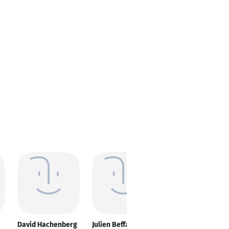
David Hachenberg
Julien Beffart
Hadi Sohbati