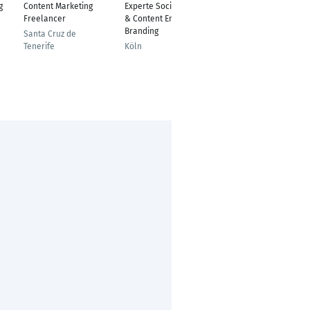
g
Content Marketing
Experte Social Media
Business owner
Freelancer
& Content Employer
Frankfurt am Main
Branding
Santa Cruz de
Tenerife
Köln