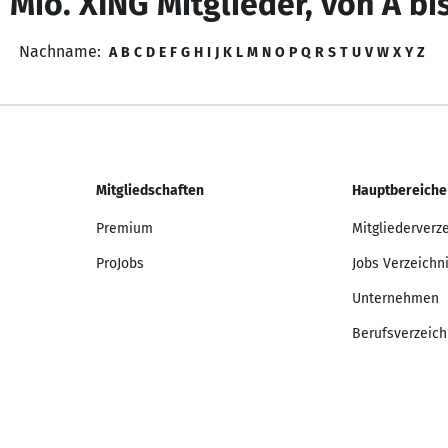
 Mio. XING Mitglieder, von A bi
Nachname:
A
B
C
D
E
F
G
H
I
J
K
L
M
N
O
P
Q
R
S
T
U
V
W
X
Y
Z
Mitgliedschaften
Hauptbereiche
Premium
Mitgliederverz
ProJobs
Jobs Verzeichn
Unternehmen
Berufsverzeich