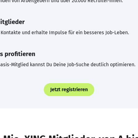
inden von Arbeitgebern und über 20.000 Recruiter·innen.
itglieder
Kontakte und erhalte Impulse für ein besseres Job-Leben.
s profitieren
asis-Mitglied kannst Du Deine Job-Suche deutlich optimieren.
Jetzt registrieren