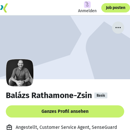
Job posten
Anmelden
Balázs Rathamone-Zsin
Basis
Ganzes Profil ansehen
Angestellt, Customer Service Agent, SenseGuard