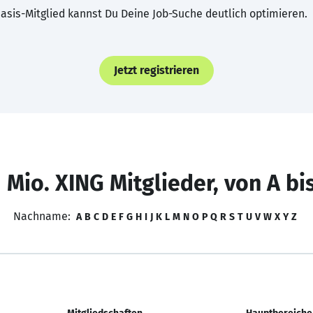
asis-Mitglied kannst Du Deine Job-Suche deutlich optimieren.
Jetzt registrieren
 Mio. XING Mitglieder, von A bi
Nachname:
A
B
C
D
E
F
G
H
I
J
K
L
M
N
O
P
Q
R
S
T
U
V
W
X
Y
Z