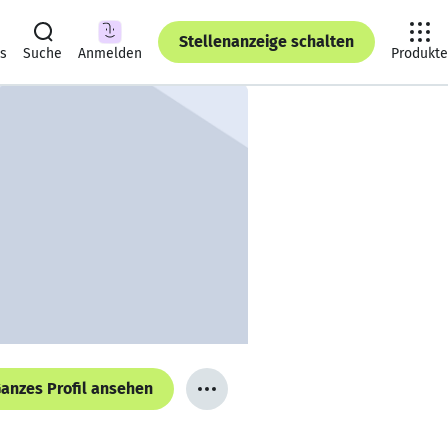
Stellenanzeige schalten
ts
Suche
Anmelden
Produkte
anzes Profil ansehen