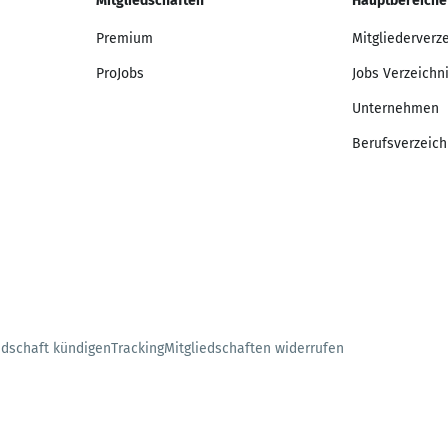
Mitgliedschaften
Hauptbereiche
Premium
Mitgliederverz
ProJobs
Jobs Verzeichn
Unternehmen
Berufsverzeich
edschaft kündigen
Tracking
Mitgliedschaften widerrufen