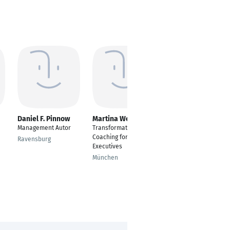
Daniel F. Pinnow
Martina Wehner
Jennifer Ganser
Management Autor
Transformative
Personal- &
Coaching for
Businesscoach
Ravensburg
Executives
Gelsenkirchen
München