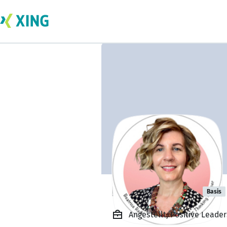
Beatrice Redi
Basis
Angestellt, Positive Leade