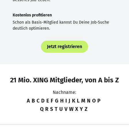
Kostenlos profitieren
Schon als Basis-Mitglied kannst Du Deine Job-Suche
deutlich optimieren.
Jetzt registrieren
21 Mio. XING Mitglieder, von A bis Z
Nachname:
A
B
C
D
E
F
G
H
I
J
K
L
M
N
O
P
Q
R
S
T
U
V
W
X
Y
Z