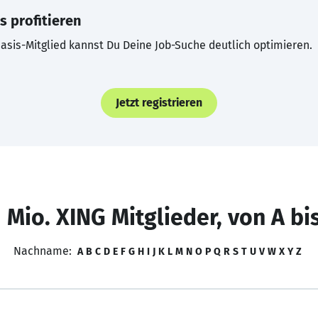
s profitieren
asis-Mitglied kannst Du Deine Job-Suche deutlich optimieren.
Jetzt registrieren
 Mio. XING Mitglieder, von A bi
Nachname:
A
B
C
D
E
F
G
H
I
J
K
L
M
N
O
P
Q
R
S
T
U
V
W
X
Y
Z