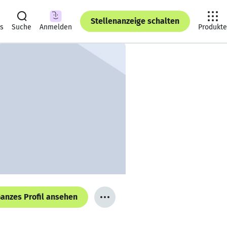
Stellenanzeige schalten
ts
Suche
Anmelden
Produkte
anzes Profil ansehen