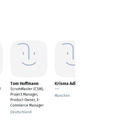
Tom Hoffmann
Krisma Adiwibawa
Jürgen R. Dietrich
MBM
/
ScrumMaster (CSM),
---
Geschäftsführer/CEO
Project Manager,
München
Product Owner, E-
Rotenhain
Commerce Manager
Deutschland