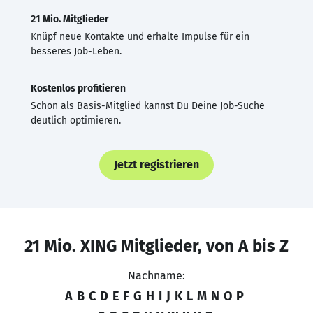
21 Mio. Mitglieder
Knüpf neue Kontakte und erhalte Impulse für ein
besseres Job-Leben.
Kostenlos profitieren
Schon als Basis-Mitglied kannst Du Deine Job-Suche
deutlich optimieren.
Jetzt registrieren
21 Mio. XING Mitglieder, von A bis Z
Nachname:
A
B
C
D
E
F
G
H
I
J
K
L
M
N
O
P