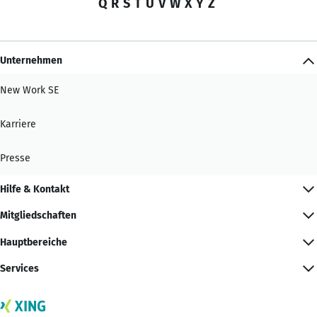
Q
R
S
T
U
V
W
X
Y
Z
Unternehmen
New Work SE
Karriere
Presse
Hilfe & Kontakt
Mitgliedschaften
Hauptbereiche
Services