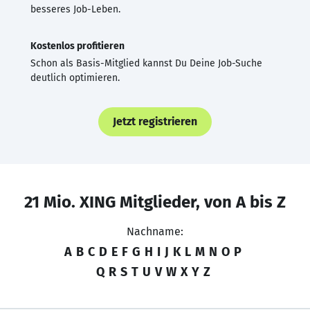
besseres Job-Leben.
Kostenlos profitieren
Schon als Basis-Mitglied kannst Du Deine Job-Suche
deutlich optimieren.
Jetzt registrieren
21 Mio. XING Mitglieder, von A bis Z
Nachname:
A
B
C
D
E
F
G
H
I
J
K
L
M
N
O
P
Q
R
S
T
U
V
W
X
Y
Z