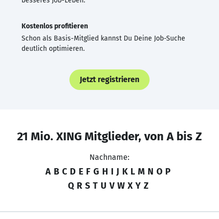
besseres Job-Leben.
Kostenlos profitieren
Schon als Basis-Mitglied kannst Du Deine Job-Suche
deutlich optimieren.
Jetzt registrieren
21 Mio. XING Mitglieder, von A bis Z
Nachname:
A
B
C
D
E
F
G
H
I
J
K
L
M
N
O
P
Q
R
S
T
U
V
W
X
Y
Z