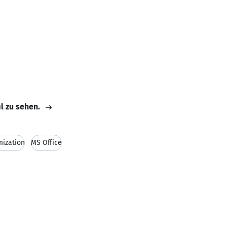
il zu sehen.
mization
MS Office