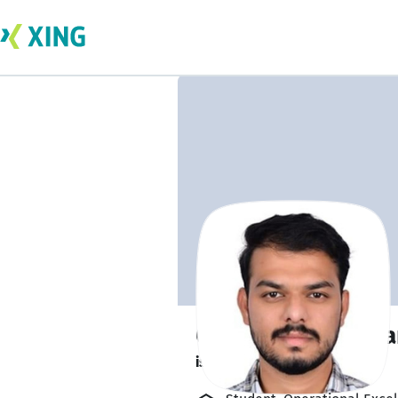
Chaitanya Bhalwa
is out learning. 🎓