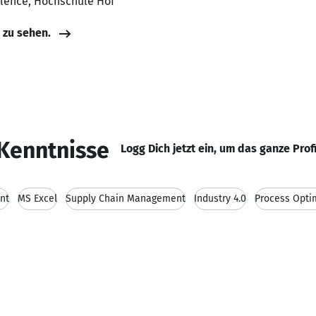
llence, Hochschule Hof
e zu sehen.
Kenntnisse
Logg Dich jetzt ein, um das ganze Prof
nt
MS Excel
Supply Chain Management
Industry 4.0
Process Opti