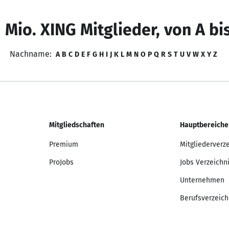
 Mio. XING Mitglieder, von A bi
Nachname:
A
B
C
D
E
F
G
H
I
J
K
L
M
N
O
P
Q
R
S
T
U
V
W
X
Y
Z
Mitgliedschaften
Hauptbereiche
Premium
Mitgliederverz
ProJobs
Jobs Verzeichn
Unternehmen
Berufsverzeich