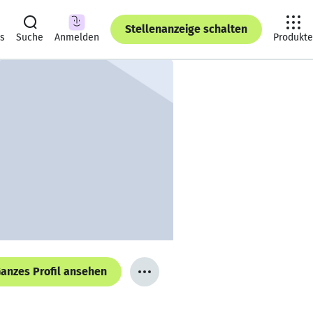
Stellenanzeige schalten
ts
Suche
Anmelden
Produkte
anzes Profil ansehen