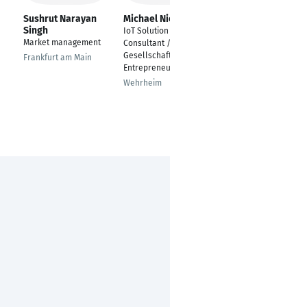
Sushrut Narayan
Michael Nickolai
Senay Akkis
Singh
IoT Solution
Wirtschaftsingenieuri
Market management
Consultant /
n
Gesellschafter /
Frankfurt am Main
Bremen
Entrepreneur
Wehrheim