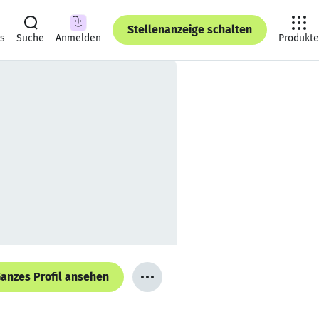
Stellenanzeige schalten
ts
Suche
Anmelden
Produkte
anzes Profil ansehen