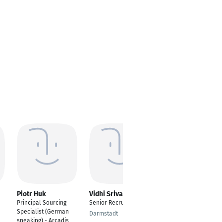
Piotr Huk
Vidhi Srivastava
Hannah Jack
Principal Sourcing
Senior Recruiter
---
Specialist (German
Darmstadt
Berlin
speaking) - Arcadis