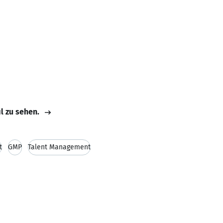
il zu sehen.
t
GMP
Talent Management