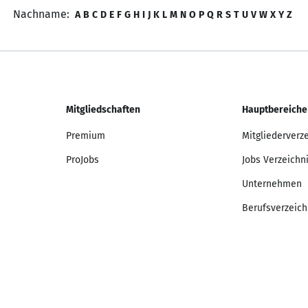
Nachname:
A
B
C
D
E
F
G
H
I
J
K
L
M
N
O
P
Q
R
S
T
U
V
W
X
Y
Z
Mitgliedschaften
Hauptbereiche
Premium
Mitgliederverz
ProJobs
Jobs Verzeichn
Unternehmen
Berufsverzeich