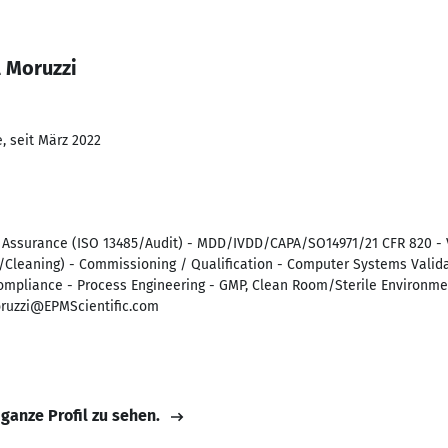
l Moruzzi
, seit März 2022
ty Assurance (ISO 13485/Audit) - MDD/IVDD/CAPA/SO14971/21 CFR 820 - 
/Cleaning) - Commissioning / Qualification - Computer Systems Valida
mpliance - Process Engineering - GMP, Clean Room/Sterile Environmen
oruzzi@EPMScientific.com
 ganze Profil zu sehen.