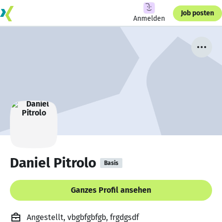
Job posten
Anmelden
Daniel Pitrolo
Basis
Ganzes Profil ansehen
Angestellt, vbgbfgbfgb, frgdgsdf