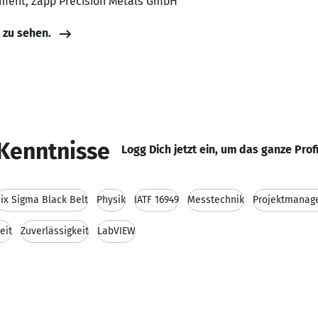
ement, Zapp Precision Metals GmbH
e zu sehen.
Kenntnisse
Logg Dich jetzt ein, um das ganze Prof
ix Sigma Black Belt
Physik
IATF 16949
Messtechnik
Projektmanag
eit
Zuverlässigkeit
LabVIEW