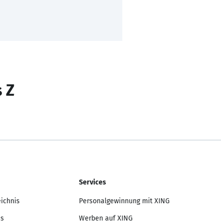
s Z
Services
eichnis
Personalgewinnung mit XING
is
Werben auf XING