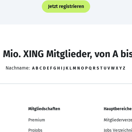
Jetzt registrieren
 Mio. XING Mitglieder, von A bi
Nachname:
A
B
C
D
E
F
G
H
I
J
K
L
M
N
O
P
Q
R
S
T
U
V
W
X
Y
Z
Mitgliedschaften
Hauptbereiche
Premium
Mitgliederverz
ProJobs
Jobs Verzeichn