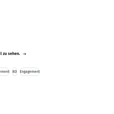
il zu sehen.
ement
8D
Engagement