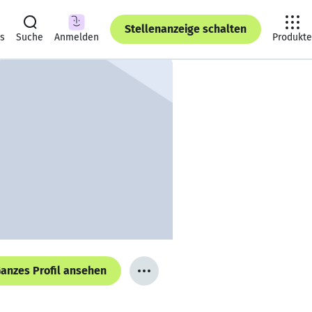
Stellenanzeige schalten
ts
Suche
Anmelden
Produkte
anzes Profil ansehen