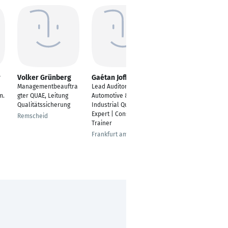
r
Volker Grünberg
Gaétan Joffroy
Matthias Rothe
Managementbeauftra
Lead Auditor |
Leiter
m.
gter QUAE, Leitung
Automotive &
Prozesschemie/Analy
Qualitätssicherung
Industrial Quality
tik/Wareneingangsko
Expert | Consultant &
ntrolle Kathoden
Remscheid
Trainer
Hettstedt
Frankfurt am Main