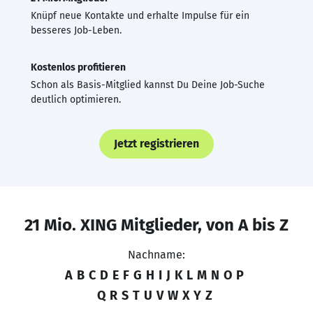
Knüpf neue Kontakte und erhalte Impulse für ein
besseres Job-Leben.
Kostenlos profitieren
Schon als Basis-Mitglied kannst Du Deine Job-Suche
deutlich optimieren.
Jetzt registrieren
21 Mio. XING Mitglieder, von A bis Z
Nachname:
A
B
C
D
E
F
G
H
I
J
K
L
M
N
O
P
Q
R
S
T
U
V
W
X
Y
Z