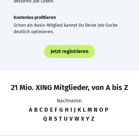
besseres Job-Leben.
Kostenlos profitieren
Schon als Basis-Mitglied kannst Du Deine Job-Suche
deutlich optimieren.
Jetzt registrieren
21 Mio. XING Mitglieder, von A bis Z
Nachname:
A
B
C
D
E
F
G
H
I
J
K
L
M
N
O
P
Q
R
S
T
U
V
W
X
Y
Z