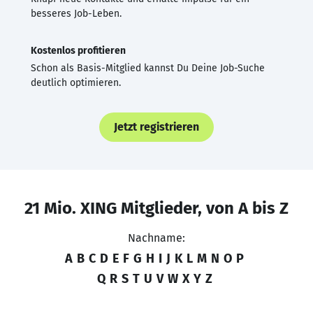
besseres Job-Leben.
Kostenlos profitieren
Schon als Basis-Mitglied kannst Du Deine Job-Suche
deutlich optimieren.
Jetzt registrieren
21 Mio. XING Mitglieder, von A bis Z
Nachname:
A
B
C
D
E
F
G
H
I
J
K
L
M
N
O
P
Q
R
S
T
U
V
W
X
Y
Z