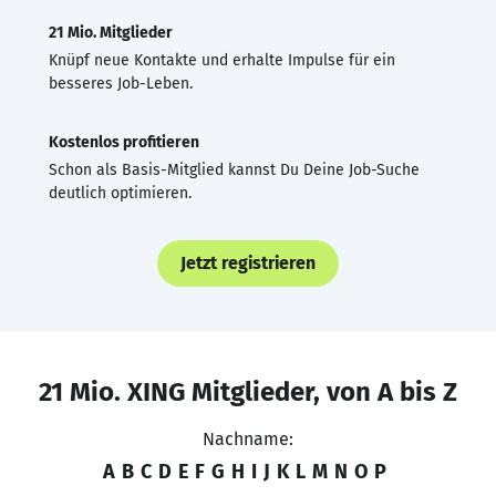
21 Mio. Mitglieder
Knüpf neue Kontakte und erhalte Impulse für ein
besseres Job-Leben.
Kostenlos profitieren
Schon als Basis-Mitglied kannst Du Deine Job-Suche
deutlich optimieren.
Jetzt registrieren
21 Mio. XING Mitglieder, von A bis Z
Nachname:
A
B
C
D
E
F
G
H
I
J
K
L
M
N
O
P