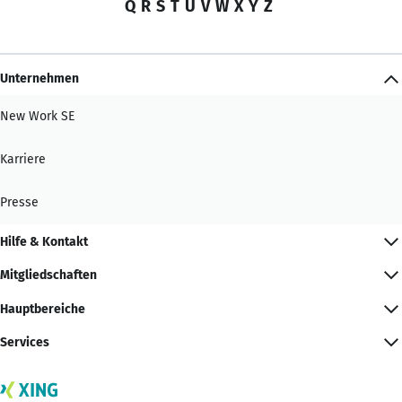
Q
R
S
T
U
V
W
X
Y
Z
Unternehmen
New Work SE
Karriere
Presse
Hilfe & Kontakt
Mitgliedschaften
Hauptbereiche
Services