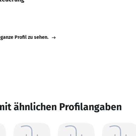
 ganze Profil zu sehen.
mit ähnlichen Profilangaben