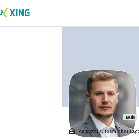
Dominik Süss
Basis
Angestellt, Teamleiter La