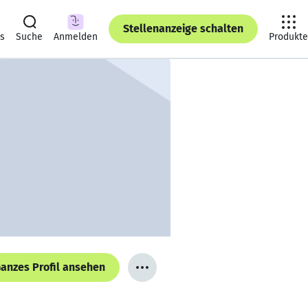
Stellenanzeige schalten
ts
Suche
Anmelden
Produkte
anzes Profil ansehen