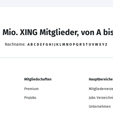
 Mio. XING Mitglieder, von A bi
Nachname:
A
B
C
D
E
F
G
H
I
J
K
L
M
N
O
P
Q
R
S
T
U
V
W
X
Y
Z
Mitgliedschaften
Hauptbereiche
Premium
Mitgliederverz
ProJobs
Jobs Verzeichn
Unternehmen