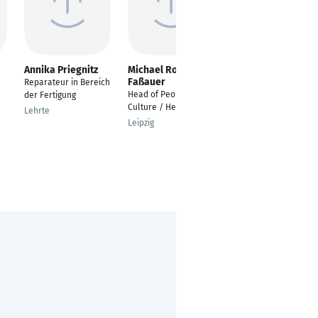
Annika Priegnitz
Michael Rogers-
Alexander Mai
Faßauer
Reparateur in Bereich
---
Head of People &
der Fertigung
Bremen
Culture / Head of HR
Lehrte
Leipzig