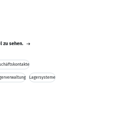
il zu sehen.
schäftskontakte
gerverwaltung
Lagersysteme