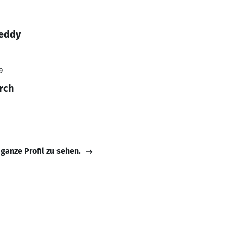
Reddy
9
rch
 ganze Profil zu sehen.