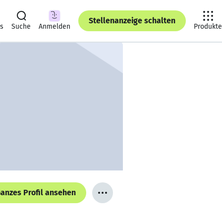
Stellenanzeige schalten
ts
Suche
Anmelden
Produkte
anzes Profil ansehen