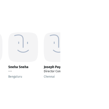
Sneha Sneha
Joseph Payappan
Deepak Sahani
---
Director Comercial
Software Developer
Bengaluru
Chennai
Delhi