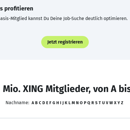
s profitieren
asis-Mitglied kannst Du Deine Job-Suche deutlich optimieren.
Jetzt registrieren
 Mio. XING Mitglieder, von A bi
Nachname:
A
B
C
D
E
F
G
H
I
J
K
L
M
N
O
P
Q
R
S
T
U
V
W
X
Y
Z