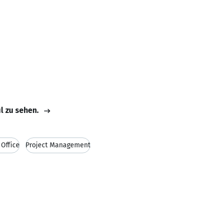
il zu sehen.
Office
Project Management